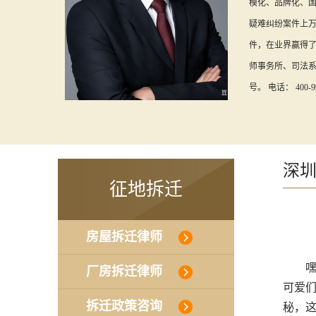
模化、品牌化、
疑难纠纷案件上
件，在业界赢得了
师事务所、司法
号。 电话： 400-99
深
征地拆迁
房屋拆迁律师
嘿，
厂房拆迁律师
可爱们
拆迁政策咨询
秘，