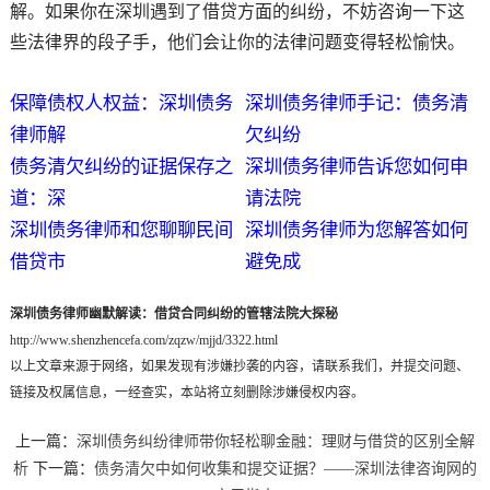
解。如果你在深圳遇到了借贷方面的纠纷，不妨咨询一下这
些法律界的段子手，他们会让你的法律问题变得轻松愉快。
保障债权人权益：深圳债务
深圳债务律师手记：债务清
律师解
欠纠纷
债务清欠纠纷的证据保存之
深圳债务律师告诉您如何申
道：深
请法院
深圳债务律师和您聊聊民间
深圳债务律师为您解答如何
借贷市
避免成
深圳债务律师幽默解读：借贷合同纠纷的管辖法院大探秘
http://www.shenzhencefa.com/zqzw/mjjd/3322.html
以上文章来源于网络，如果发现有涉嫌抄袭的内容，请联系我们，并提交问题、
链接及权属信息，一经查实，本站将立刻删除涉嫌侵权内容。
上一篇：
深圳债务纠纷律师带你轻松聊金融：理财与借贷的区别全解
析
下一篇：
债务清欠中如何收集和提交证据？——深圳法律咨询网的