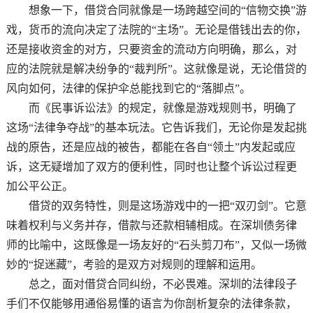
想象一下，借贷合同就像是一场跨越空间的“信物交换”游
戏，货币的流向决定了法院的“主场”。无论是借钱出去的你，
还是接收资金的对方，只要资金的流动方向明确，那么，对
应的法院就是解决纷争的“裁判所”。这就像是说，无论借贷的
风向如何，法律的保护伞总能找到它的“落脚点”。
而《民事诉讼法》的规定，就像是游戏规则书，明确了
这场“法律争夺战”的基本玩法。它告诉我们，无论你是发起挑
战的原告，还是应战的被告，都能在各自“领土”内发起或应
诉，这无疑增加了双方的便利性，同时也让整个诉讼过程更
加公平公正。
借贷的双务特性，则是这场游戏中的一把“双刃剑”。它意
味着权利与义务并存，借款与还款相辅相成。在深圳债务律
师的比喻中，这既像是一场友好的“石头剪刀布”，又似一场微
妙的“捉迷藏”，考验的是双方对规则的理解和运用。
总之，面对借贷合同纠纷，不必畏难。深圳的法律段子
手们不仅能够用通俗易懂的语言为你剖析复杂的法律条款，