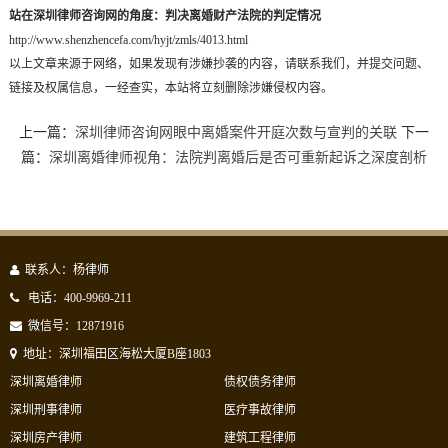
站在深圳律师咨询网的角度：判决离婚财产法院的判定情况
http://www.shenzhencefa.com/hyjt/zmls/4013.html
以上文章来源于网络，如果发现有涉嫌抄袭的内容，请联系我们，并提交问题、
链接及权属信息，一经查实，本站将立刻删除涉嫌侵权内容。
上一篇：
深圳律师咨询网眼中离婚案件开庭次数与宣判的关联
下一
篇：
深圳离婚律师视角：法院判离婚后是否可重新起诉之深度剖析
联系人：杨律师
电话：400-9969-211
微信号：12871916
地址：深圳福田区海松大厦B座1803
深圳离婚律师
债权债务律师
深圳刑事律师
医疗事故律师
深圳房产律师
建筑工程律师