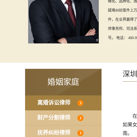
模化、品牌化、
疑难纠纷案件上
件，在业界赢得了
师事务所、司法
号。 电话： 400-99
深
婚姻家庭
离婚诉讼律师
在现
财产分割律师
如果
抚养纠纷律师
南。