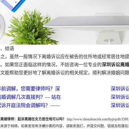
、结语
，虽然一般情况下离婚诉讼应在被告的住所地或经常居住地提
讼。如果您正面临这样的情况，不妨咨询一位专业的
深圳诉讼离
本文能帮助您更好地了解离婚诉讼的相关规定，顺利解决婚姻问
诉前调解，您需要律师吗？深
深圳诉
离婚调解几次直接判？— 站在
深圳诉
起诉开庭法院会调解吗？——
深圳诉
讼离婚律师：起诉离婚在女方居住地可以吗？
http://www.shenzhencefa.com/hyjt/qslh/3599
章来源于网络，如果发现有涉嫌抄袭的内容，请联系我们，并提交问题、链接及权属信