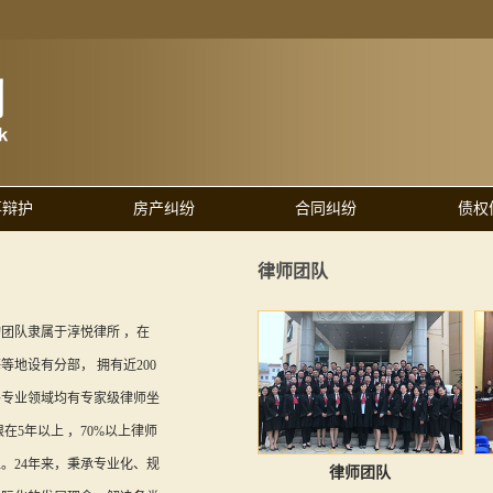
事辩护
房产纠纷
合同纠纷
债权
律师团队
团队隶属于淳悦律所 ，在
等地设有分部， 拥有近200
各专业领域均有专家级律师坐
在5年以上 ，70%以上律师
。24年来，秉承专业化、规
律师团队